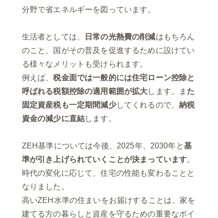
分野で省エネルギーを図っています。
生活者としては、
日常の光熱費の削減
はもちろん
のこと、国がその普及を促進するために設けてい
る様々なメリットも受けられます。
例えば、
税金面では一般的には住宅ローン控除と
呼ばれる税額控除の適用範囲が拡大
します。ま
た
固定資産税も一定期間減少
してくれるので、
納税
資金の減少に直結
します。
ZEH基準については今後、2025年、2030年と
基
準が引き上げられていくことが決まっています
。
時代の変化に応じて、住宅の性能も変わることと
なりました。
高いZEH水準の住まいをお届けすることは、家を
建てる方の暮らしと資産を守るための重要なポイ