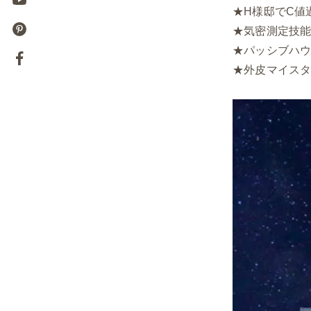
★H様邸でC値過
★気密測定技能
★パッシブハウ
★外皮マイスタ