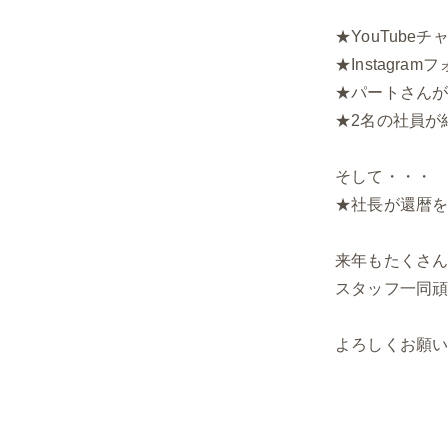
★YouTube
★Instagra
★パートさんが
★2名の社員が
そして・・・
★社長が還暦
来年もたくさ
スタッフ一同頑
よろしくお願