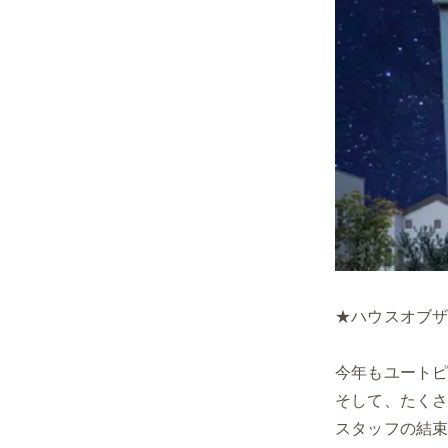
★ハウスオブザ
今年もユート
そして、たく
スタッフの結