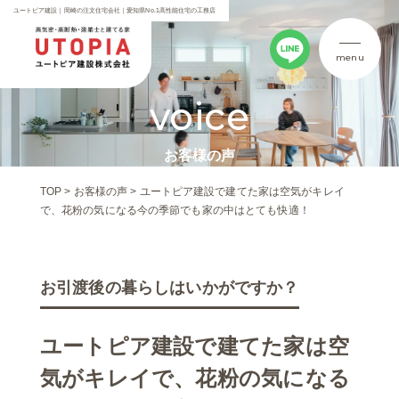
ユートピア建設｜岡崎の注文住宅会社｜愛知県No.1高性能住宅の工務店
menu
voice
お客様の声
TOP
>
お客様の声
>
ユートピア建設で建てた家は空気がキレイ
で、花粉の気になる今の季節でも家の中はとても快適！
お引渡後の暮らしはいかがですか？
ユートピア建設で建てた家は空
気がキレイで、花粉の気になる