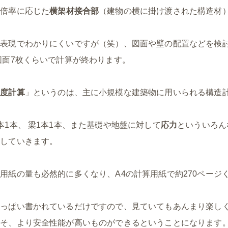
床倍率に応じた
横架材接合部
（建物の横に掛け渡された構造材
い表現でわかりにくいですが（笑）、図面や壁の配置などを検
図面7枚くらいで計算が終わります。
力度計算
」というのは、主に小規模な建築物に用いられる構造
本1本、 梁1本1本、また基礎や地盤に対して
応力
といういろん
討していきます。
用紙の量も必然的に多くなり、A4の計算用紙で約270ページ
いっぱい書かれているだけですので、見ていてもあんまり楽し
こそ、より安全性能が高いものができるということになります