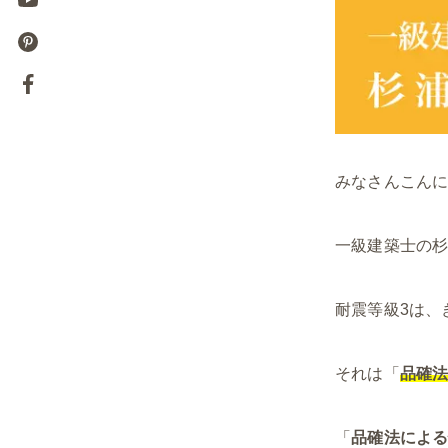
みなさんこん
一級建築士の
耐震等級3は、
それは「
品確
「
品確法によ