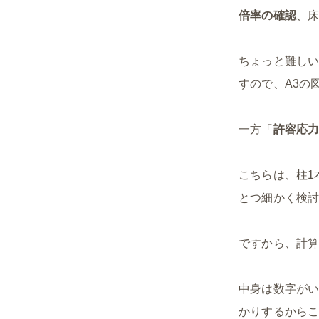
倍率の確認
、
ちょっと難し
すので、A3の
一方「
許容応
こちらは、柱1
とつ細かく検
ですから、計算
中身は数字が
かりするから